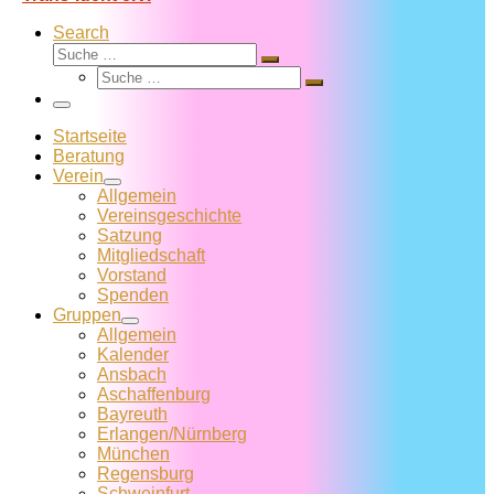
Search
Suche
Suche
Suche
…
Suche
…
Menü
Startseite
Beratung
Verein
Allgemein
Vereins­geschichte
Satzung
Mitglied­schaft
Vorstand
Spenden
Gruppen
Allgemein
Kalender
Ansbach
Aschaffenburg
Bayreuth
Erlangen/Nürnberg
München
Regensburg
Schweinfurt