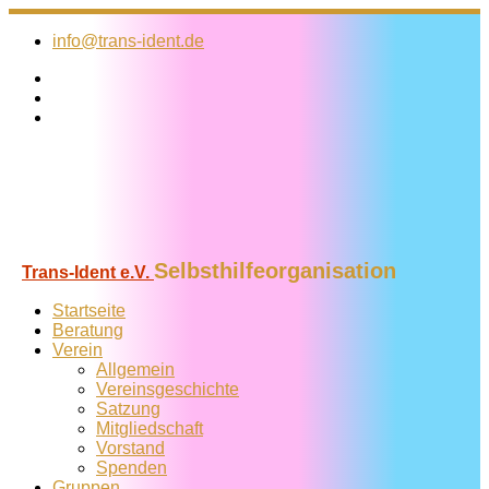
Zum
Inhalt
info@trans-ident.de
springen
Selbsthilfeorganisation
Trans-Ident e.V.
Startseite
Beratung
Verein
Allgemein
Vereins­geschichte
Satzung
Mitglied­schaft
Vorstand
Spenden
Gruppen