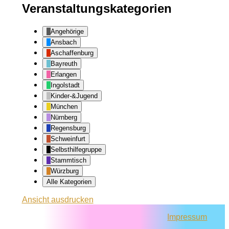
Veranstaltungskategorien
Angehörige
Ansbach
Aschaffenburg
Bayreuth
Erlangen
Ingolstadt
Kinder-&Jugend
München
Nürnberg
Regensburg
Schweinfurt
Selbsthilfegruppe
Stammtisch
Würzburg
Alle Kategorien
Ansicht
ausdrucken
Impressum