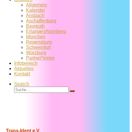
Allgemein
Kalender
Ansbach
Aschaffenburg
Bayreuth
Erlangen/Nürnberg
München
Regensburg
Schweinfurt
Würzburg
Partner*innen
Infobereich
Aktuelles
Kontakt
Search
Suche
Suche
…
Trans-Ident e.V.