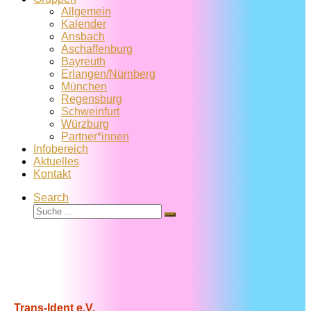
Allgemein
Kalender
Ansbach
Aschaffenburg
Bayreuth
Erlangen/Nürnberg
München
Regensburg
Schweinfurt
Würzburg
Partner*innen
Infobereich
Aktuelles
Kontakt
Search
Suche
Suche
…
Trans-Ident e.V.