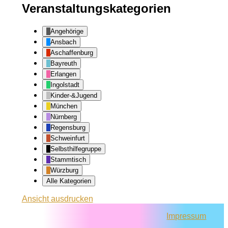
Veranstaltungskategorien
Angehörige
Ansbach
Aschaffenburg
Bayreuth
Erlangen
Ingolstadt
Kinder-&Jugend
München
Nürnberg
Regensburg
Schweinfurt
Selbsthilfegruppe
Stammtisch
Würzburg
Alle Kategorien
Ansicht
ausdrucken
Impressum