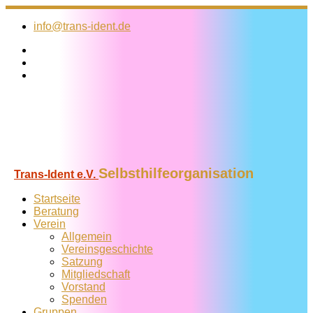
Zum
Inhalt
info@trans-ident.de
springen
Selbsthilfeorganisation
Trans-Ident e.V.
Startseite
Beratung
Verein
Allgemein
Vereins­geschichte
Satzung
Mitglied­schaft
Vorstand
Spenden
Gruppen