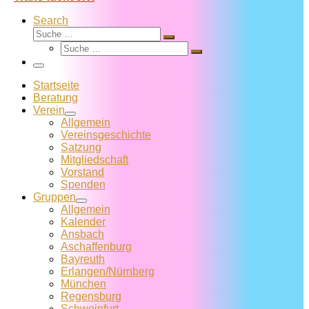
Search
Suche
Suche
Suche
…
Suche
…
Menü
Startseite
Beratung
Verein
Allgemein
Vereins­geschichte
Satzung
Mitglied­schaft
Vorstand
Spenden
Gruppen
Allgemein
Kalender
Ansbach
Aschaffenburg
Bayreuth
Erlangen/Nürnberg
München
Regensburg
Schweinfurt