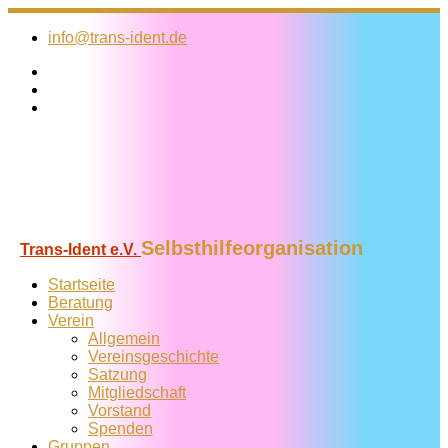
Zum
Inhalt
info@trans-ident.de
springen
Selbsthilfeorganisation
Trans-Ident e.V.
Startseite
Beratung
Verein
Allgemein
Vereins­geschichte
Satzung
Mitglied­schaft
Vorstand
Spenden
Gruppen