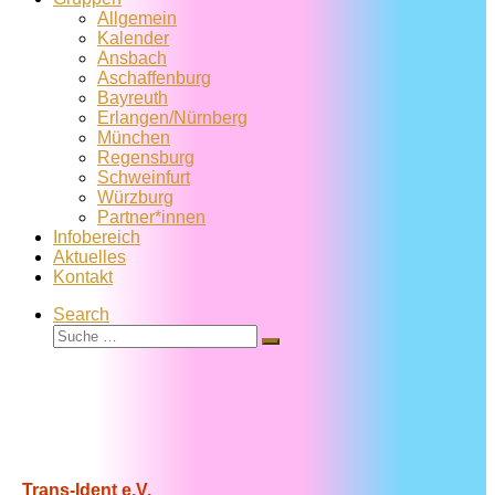
Allgemein
Kalender
Ansbach
Aschaffenburg
Bayreuth
Erlangen/Nürnberg
München
Regensburg
Schweinfurt
Würzburg
Partner*innen
Infobereich
Aktuelles
Kontakt
Search
Suche
Suche
…
Trans-Ident e.V.