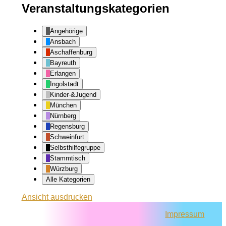
Veranstaltungskategorien
Angehörige
Ansbach
Aschaffenburg
Bayreuth
Erlangen
Ingolstadt
Kinder-&Jugend
München
Nürnberg
Regensburg
Schweinfurt
Selbsthilfegruppe
Stammtisch
Würzburg
Alle Kategorien
Ansicht
ausdrucken
Impressum