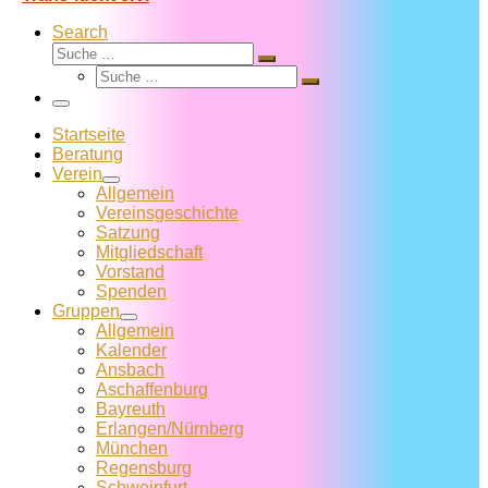
Search
Suche
Suche
Suche
…
Suche
…
Menü
Startseite
Beratung
Verein
Allgemein
Vereins­geschichte
Satzung
Mitglied­schaft
Vorstand
Spenden
Gruppen
Allgemein
Kalender
Ansbach
Aschaffenburg
Bayreuth
Erlangen/Nürnberg
München
Regensburg
Schweinfurt