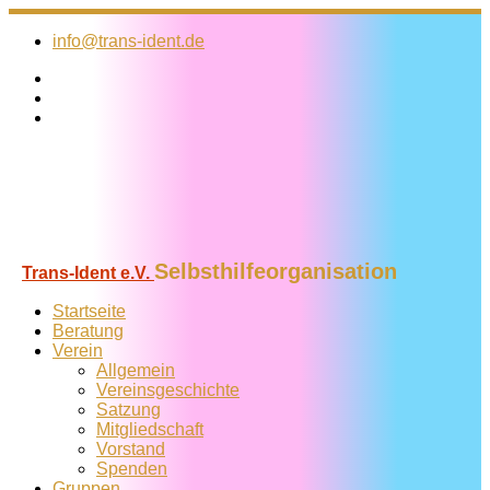
Zum
Inhalt
info@trans-ident.de
springen
Selbsthilfeorganisation
Trans-Ident e.V.
Startseite
Beratung
Verein
Allgemein
Vereins­geschichte
Satzung
Mitglied­schaft
Vorstand
Spenden
Gruppen