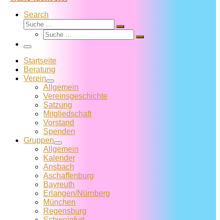
Search
Suche
Suche
Suche
…
Suche
…
Menü
Startseite
Beratung
Verein
Allgemein
Vereins­geschichte
Satzung
Mitglied­schaft
Vorstand
Spenden
Gruppen
Allgemein
Kalender
Ansbach
Aschaffenburg
Bayreuth
Erlangen/Nürnberg
München
Regensburg
Schweinfurt