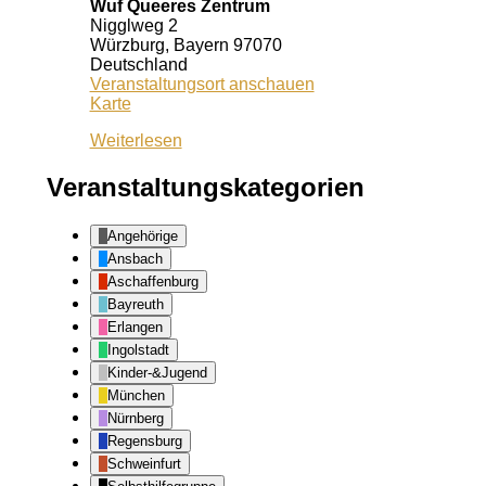
Wuf Queeres Zentrum
Nigglweg 2
Würzburg
,
Bayern
97070
Deutschland
Veranstaltungsort anschauen
Wuf
Karte
Queeres
Weiterlesen
Zentrum
Veranstaltungskategorien
Angehörige
Ansbach
Aschaffenburg
Bayreuth
Erlangen
Ingolstadt
Kinder-&Jugend
München
Nürnberg
Regensburg
Schweinfurt