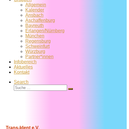
Allgemein
Kalender
Ansbach
Aschaffenburg
Bayreuth
Erlangen/Nürnberg
München
Regensburg
Schweinfurt
Würzburg
Partner*innen
Infobereich
Aktuelles
Kontakt
Search
Suche
Suche
…
Trans-Ident e.V.