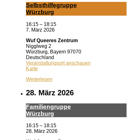
Selbst­hil­fe­grup­pe
Würz­burg
16:15
–
18:15
7. März 2026
Wuf Queeres Zentrum
Nigglweg 2
Würzburg
,
Bayern
97070
Deutschland
Veranstaltungsort anschauen
Wuf
Karte
Queeres
Weiterlesen
Zentrum
28. März 2026
Fa­mi­li­en­grup­pe
Würz­burg
16:15
–
18:15
28. März 2026