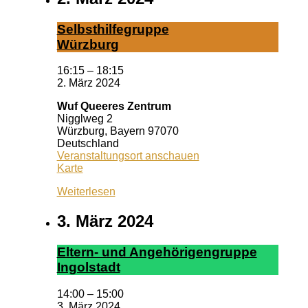
Selbst­hil­fe­grup­pe
Würz­burg
16:15
–
18:15
2. März 2024
Wuf Queeres Zentrum
Nigglweg 2
Würzburg
,
Bayern
97070
Deutschland
Veranstaltungsort anschauen
Wuf
Karte
Queeres
Weiterlesen
Zentrum
3. März 2024
El­tern- und An­ge­hör­ig­en­grup­pe
In­gol­stadt
14:00
–
15:00
3. März 2024