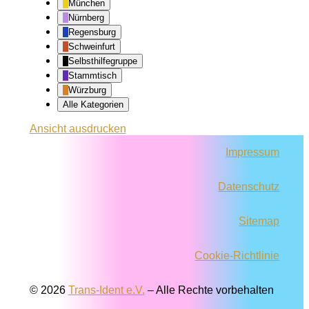
München
Nürnberg
Regensburg
Schweinfurt
Selbsthilfegruppe
Stammtisch
Würzburg
Alle Kategorien
Ansicht
ausdrucken
Impressum
Datenschutz
Sitemap
Cookie-Richtlinie
© 2026
Trans-Ident e.V.
–
Alle Rechte vorbehalten