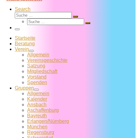
Search
Suche
Suche
Suche
…
Suche
…
Menü
Startseite
Beratung
Verein
Allgemein
Vereins­geschichte
Satzung
Mitglied­schaft
Vorstand
Spenden
Gruppen
Allgemein
Kalender
Ansbach
Aschaffenburg
Bayreuth
Erlangen/Nürnberg
München
Regensburg
Schweinfurt