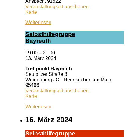
Ansbach
,
91522
Veranstaltungsort anschauen
Kiss
Karte
Ansbach
Weiterlesen
Selbst­hil­fe­grup­pe
Bay­reuth
19:00
–
21:00
13. März 2024
Treffpunkt Bayreuth
Seulbitzer Straße 8
Weidenberg / OT Neunkirchen am Main
,
95466
Veranstaltungsort anschauen
Treffpunkt
Karte
Bayreuth
Weiterlesen
16. März 2024
Selbst­hil­fe­grup­pe