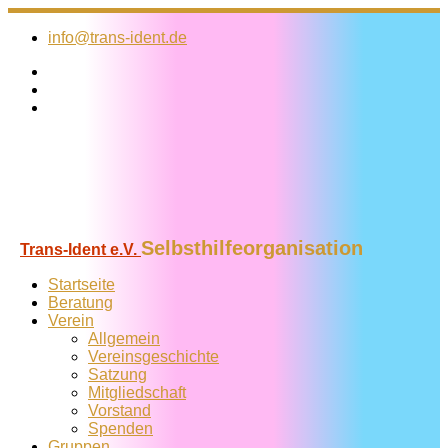
Zum
Inhalt
info@trans-ident.de
springen
Selbsthilfeorganisation
Trans-Ident e.V.
Startseite
Beratung
Verein
Allgemein
Vereins­geschichte
Satzung
Mitglied­schaft
Vorstand
Spenden
Gruppen