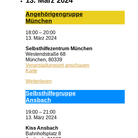
13. März 2024
An­ge­hö­ri­gen­grup­pe
Mün­chen
18:00
–
20:00
13. März 2024
Selbsthilfezentrum München
Westendstraße 68
München
,
80339
Veranstaltungsort anschauen
Selbsthilfezentrum
Karte
München
Weiterlesen
Selbst­hil­fe­grup­pe
Ans­bach
19:00
–
21:00
13. März 2024
Kiss Ansbach
Bahnhofsplatz 8