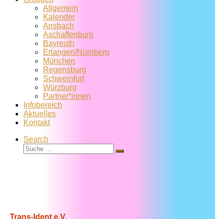
Allgemein
Kalender
Ansbach
Aschaffenburg
Bayreuth
Erlangen/Nürnberg
München
Regensburg
Schweinfurt
Würzburg
Partner*innen
Infobereich
Aktuelles
Kontakt
Search
Suche
Suche
…
Trans-Ident e.V.