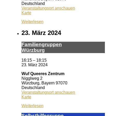
Deutschland
Veranstaltungsort anschauen
Caféteria
Karte
Dr.
Weiterlesen
Lubos
Kliniken
23. März 2024
Fa­mi­li­en­grup­pen
Würz­burg
16:15
–
18:15
23. März 2024
Wuf Queeres Zentrum
Nigglweg 2
Würzburg
,
Bayern
97070
Deutschland
Veranstaltungsort anschauen
Wuf
Karte
Queeres
Weiterlesen
Zentrum
Selbst­hil­fe­grup­pe