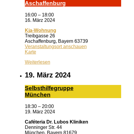
A­schaf­fen­burg
16:00
–
18:00
16. März 2024
Kja-Wohnung
Treibgasse 26
Aschaffenburg
,
Bayern
63739
Veranstaltungsort anschauen
Kja-
Karte
Wohnung
Weiterlesen
19. März 2024
Selbst­hil­fe­grup­pe
Mün­chen
18:30
–
20:00
19. März 2024
Caféteria Dr. Lubos Kliniken
Denninger Str. 44
München
,
Bayern
81679