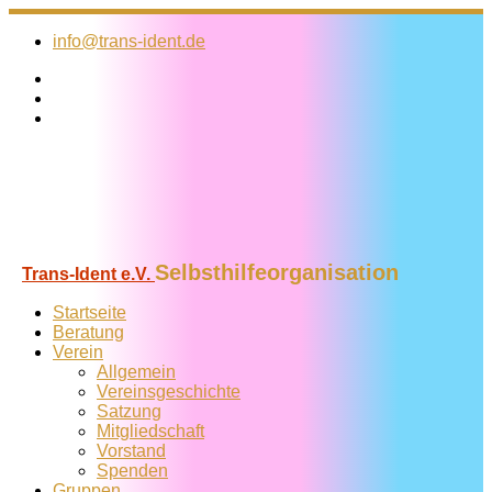
Zum
Inhalt
info@trans-ident.de
springen
Selbsthilfeorganisation
Trans-Ident e.V.
Startseite
Beratung
Verein
Allgemein
Vereins­geschichte
Satzung
Mitglied­schaft
Vorstand
Spenden
Gruppen