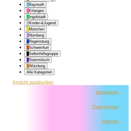
Bayreuth
Erlangen
Ingolstadt
Kinder-&Jugend
München
Nürnberg
Regensburg
Schweinfurt
Selbsthilfegruppe
Stammtisch
Würzburg
Alle Kategorien
Ansicht
ausdrucken
Impressum
Datenschutz
Sitemap