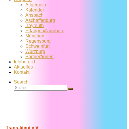
Allgemein
Kalender
Ansbach
Aschaffenburg
Bayreuth
Erlangen/Nürnberg
München
Regensburg
Schweinfurt
Würzburg
Partner*innen
Infobereich
Aktuelles
Kontakt
Search
Suche
Suche
…
Trans-Ident e.V.