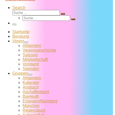
Search
Suche
Suche
Suche
…
Suche
…
Menü
Startseite
Beratung
Verein
Allgemein
Vereins­geschichte
Satzung
Mitglied­schaft
Vorstand
Spenden
Gruppen
Allgemein
Kalender
Ansbach
Aschaffenburg
Bayreuth
Erlangen/Nürnberg
München
Regensburg
Schweinfurt