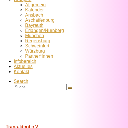
Allgemein
Kalender
Ansbach
Aschaffenburg
Bayreuth
Erlangen/Nürnberg
München
Regensburg
Schweinfurt
Würzburg
Partner*innen
Infobereich
Aktuelles
Kontakt
Search
Suche
Suche
…
Trans-Ident e.V.