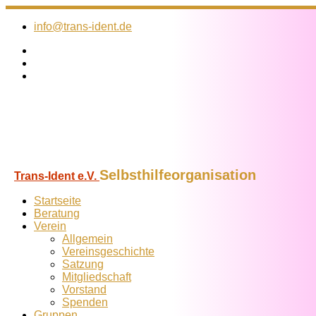
Zum
Inhalt
info@trans-ident.de
springen
Selbsthilfeorganisation
Trans-Ident e.V.
Startseite
Beratung
Verein
Allgemein
Vereins­geschichte
Satzung
Mitglied­schaft
Vorstand
Spenden
Gruppen