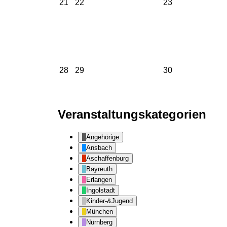
21.
22.
23.
21
22
23
Oktober
Oktober
Oktober
2024
2024
2024
28.
29.
30.
28
29
30
Oktober
Oktober
Oktober
2024
2024
2024
Veranstaltungskategorien
Angehörige
Ansbach
Aschaffenburg
Bayreuth
Erlangen
Ingolstadt
Kinder-&Jugend
München
Nürnberg