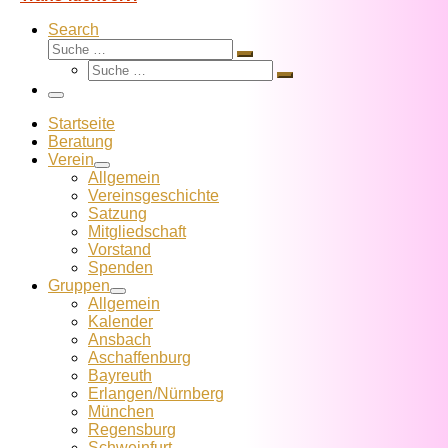
Search
Suche
Suche
Suche
…
Suche
…
Menü
Startseite
Beratung
Verein
Allgemein
Vereins­geschichte
Satzung
Mitglied­schaft
Vorstand
Spenden
Gruppen
Allgemein
Kalender
Ansbach
Aschaffenburg
Bayreuth
Erlangen/Nürnberg
München
Regensburg
Schweinfurt