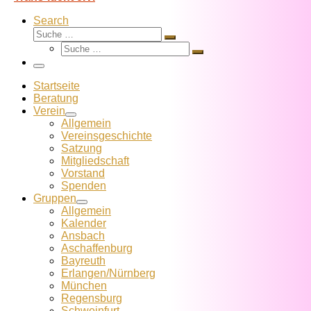
Search
Suche
Suche
Suche
…
Suche
…
Menü
Startseite
Beratung
Verein
Allgemein
Vereins­geschichte
Satzung
Mitglied­schaft
Vorstand
Spenden
Gruppen
Allgemein
Kalender
Ansbach
Aschaffenburg
Bayreuth
Erlangen/Nürnberg
München
Regensburg
Schweinfurt