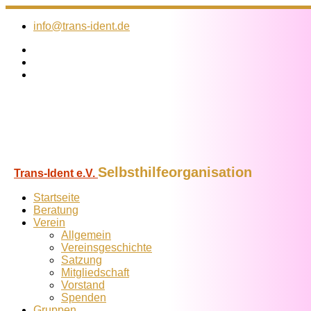
Zum
Inhalt
info@trans-ident.de
springen
Selbsthilfeorganisation
Trans-Ident e.V.
Startseite
Beratung
Verein
Allgemein
Vereins­geschichte
Satzung
Mitglied­schaft
Vorstand
Spenden
Gruppen