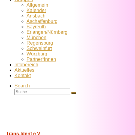
Allgemein
Kalender
Ansbach
Aschaffenburg
Bayreuth
Erlangen/Nürnberg
München
Regensburg
Schweinfurt
Würzburg
Partner*innen
Infobereich
Aktuelles
Kontakt
Search
Suche
Suche
…
Trans-Ident e.V.