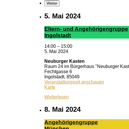
Weiter
5. Mai 2024
El­tern- und An­ge­hör­ig­en­grup­pe
In­gol­stadt
14:00
–
15:00
5. Mai 2024
Neuburger Kasten
Raum 24 im Bürgerhaus "Neuburger Kas
Fechtgasse 6
Ingolstadt
,
85049
Veranstaltungsort anschauen
Neuburger
Karte
Kasten
Weiterlesen
8. Mai 2024
An­ge­hö­ri­gen­grup­pe
Mün­chen