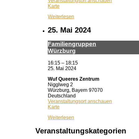
Veranstaltungsort anschauen
Kulturpunkt
Karte
Bruck
Weiterlesen
25. Mai 2024
Fa­mi­li­en­grup­pen
Würz­burg
16:15
–
18:15
25. Mai 2024
Wuf Queeres Zentrum
Nigglweg 2
Würzburg
,
Bayern
97070
Deutschland
Veranstaltungsort anschauen
Wuf
Karte
Queeres
Weiterlesen
Zentrum
Veranstaltungskategorien