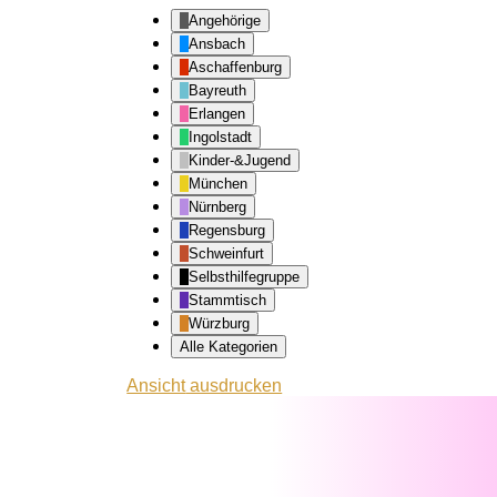
Angehörige
Ansbach
Aschaffenburg
Bayreuth
Erlangen
Ingolstadt
Kinder-&Jugend
München
Nürnberg
Regensburg
Schweinfurt
Selbsthilfegruppe
Stammtisch
Würzburg
Alle Kategorien
Ansicht
ausdrucken