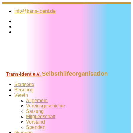
Zum
Inhalt
info@trans-ident.de
springen
Selbsthilfeorganisation
Trans-Ident e.V.
Startseite
Beratung
Verein
Allgemein
Vereins­geschichte
Satzung
Mitglied­schaft
Vorstand
Spenden
Gruppen