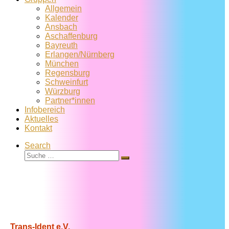
Allgemein
Kalender
Ansbach
Aschaffenburg
Bayreuth
Erlangen/Nürnberg
München
Regensburg
Schweinfurt
Würzburg
Partner*innen
Infobereich
Aktuelles
Kontakt
Search
Suche
Suche
…
Trans-Ident e.V.