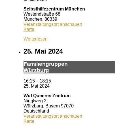
Selbsthilfezentrum München
Westendstraße 68
München
,
80339
Veranstaltungsort anschauen
Selbsthilfezentrum
Karte
München
Weiterlesen
25. Mai 2024
Fa­mi­li­en­grup­pen
Würz­burg
16:15
–
18:15
25. Mai 2024
Wuf Queeres Zentrum
Nigglweg 2
Würzburg
,
Bayern
97070
Deutschland
Veranstaltungsort anschauen
Wuf
Karte
Queeres