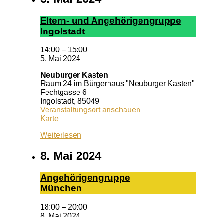
El­tern- und An­ge­hör­ig­en­grup­pe
In­gol­stadt
14:00
–
15:00
5. Mai 2024
Neuburger Kasten
Raum 24 im Bürgerhaus "Neuburger Kasten"
Fechtgasse 6
Ingolstadt
,
85049
Veranstaltungsort anschauen
Neuburger
Karte
Kasten
Weiterlesen
8. Mai 2024
An­ge­hö­ri­gen­grup­pe
Mün­chen
18:00
–
20:00
8. Mai 2024