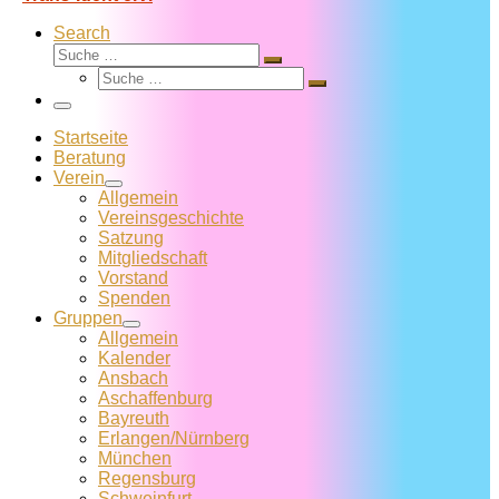
Search
Suche
Suche
Suche
…
Suche
…
Menü
Startseite
Beratung
Verein
Allgemein
Vereins­geschichte
Satzung
Mitglied­schaft
Vorstand
Spenden
Gruppen
Allgemein
Kalender
Ansbach
Aschaffenburg
Bayreuth
Erlangen/Nürnberg
München
Regensburg
Schweinfurt