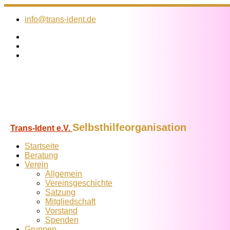
Zum
Inhalt
info@trans-ident.de
springen
Selbsthilfeorganisation
Trans-Ident e.V.
Startseite
Beratung
Verein
Allgemein
Vereins­geschichte
Satzung
Mitglied­schaft
Vorstand
Spenden
Gruppen