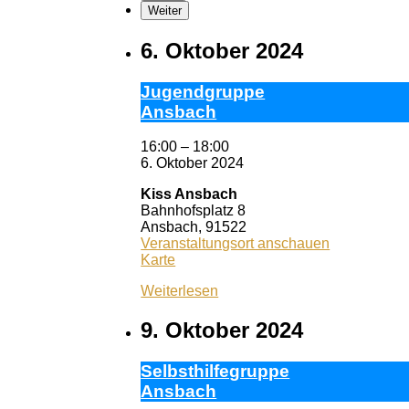
Weiter
6. Oktober 2024
Ju­gend­grup­pe
Ans­bach
16:00
–
18:00
6. Oktober 2024
Kiss Ansbach
Bahnhofsplatz 8
Ansbach
,
91522
Veranstaltungsort anschauen
Kiss
Karte
Ansbach
Weiterlesen
9. Oktober 2024
Selbst­hil­fe­grup­pe
Ans­bach