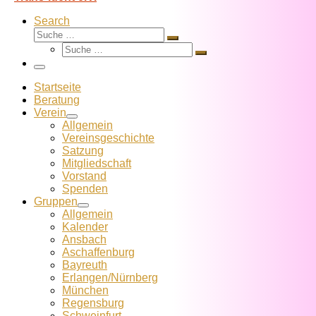
Search
Suche
Suche
Suche
…
Suche
…
Menü
Startseite
Beratung
Verein
Allgemein
Vereins­geschichte
Satzung
Mitglied­schaft
Vorstand
Spenden
Gruppen
Allgemein
Kalender
Ansbach
Aschaffenburg
Bayreuth
Erlangen/Nürnberg
München
Regensburg
Schweinfurt