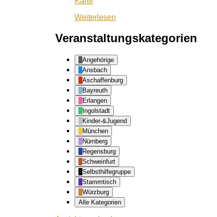
Balkan-
Karte
Lokal
Weiterlesen
Dubrovnik
Veranstaltungskategorien
Angehörige
Ansbach
Aschaffenburg
Bayreuth
Erlangen
Ingolstadt
Kinder-&Jugend
München
Nürnberg
Regensburg
Schweinfurt
Selbsthilfegruppe
Stammtisch
Würzburg
Alle Kategorien