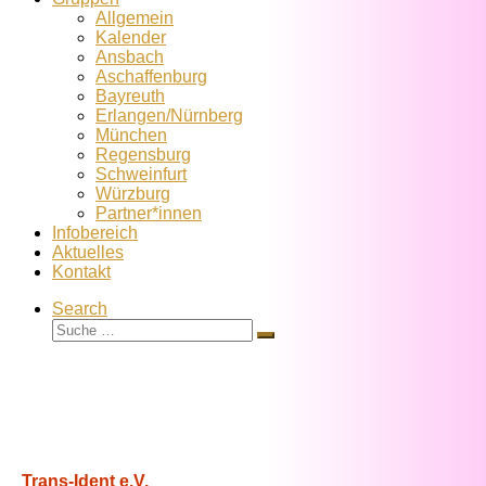
Allgemein
Kalender
Ansbach
Aschaffenburg
Bayreuth
Erlangen/Nürnberg
München
Regensburg
Schweinfurt
Würzburg
Partner*innen
Infobereich
Aktuelles
Kontakt
Search
Suche
Suche
…
Trans-Ident e.V.