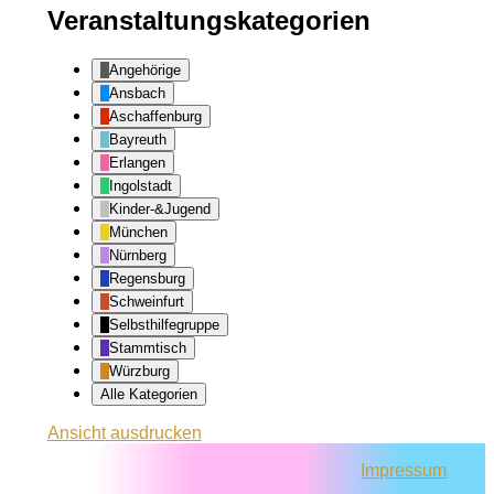
Veranstaltungskategorien
Angehörige
Ansbach
Aschaffenburg
Bayreuth
Erlangen
Ingolstadt
Kinder-&Jugend
München
Nürnberg
Regensburg
Schweinfurt
Selbsthilfegruppe
Stammtisch
Würzburg
Alle Kategorien
Ansicht
ausdrucken
Impressum