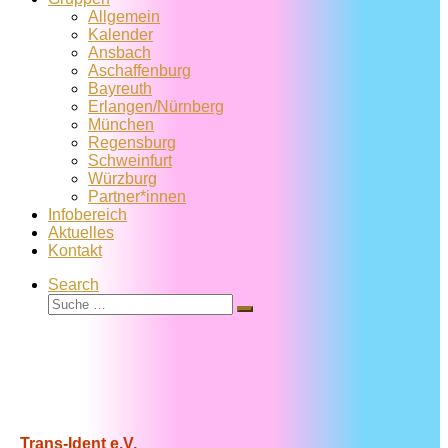
Allgemein
Kalender
Ansbach
Aschaffenburg
Bayreuth
Erlangen/Nürnberg
München
Regensburg
Schweinfurt
Würzburg
Partner*innen
Infobereich
Aktuelles
Kontakt
Search
Suche
Suche
…
Trans-Ident e.V.