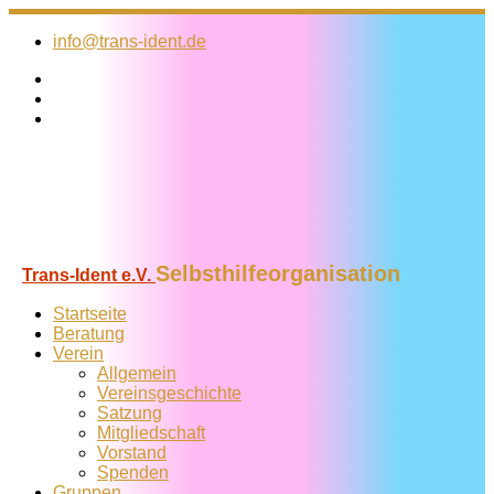
Zum
Inhalt
info@trans-ident.de
springen
Selbsthilfeorganisation
Trans-Ident e.V.
Startseite
Beratung
Verein
Allgemein
Vereins­geschichte
Satzung
Mitglied­schaft
Vorstand
Spenden
Gruppen