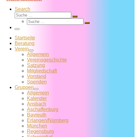
Search
Suche
Suche
Suche
…
Suche
…
Menü
Startseite
Beratung
Verein
Allgemein
Vereins­geschichte
Satzung
Mitglied­schaft
Vorstand
Spenden
Gruppen
Allgemein
Kalender
Ansbach
Aschaffenburg
Bayreuth
Erlangen/Nürnberg
München
Regensburg
Schweinfurt