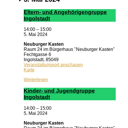
El­tern- und An­ge­hör­ig­en­grup­pe
In­gol­stadt
14:00
–
15:00
5. Mai 2024
Neuburger Kasten
Raum 24 im Bürgerhaus "Neuburger Kasten"
Fechtgasse 6
Ingolstadt
,
85049
Veranstaltungsort anschauen
Neuburger
Karte
Kasten
Weiterlesen
Kin­der- und Ju­gend­grup­pe
In­gol­stadt
14:00
–
15:00
5. Mai 2024
Neuburger Kasten