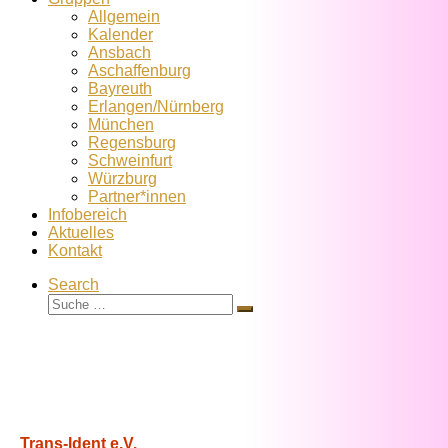
Allgemein
Kalender
Ansbach
Aschaffenburg
Bayreuth
Erlangen/Nürnberg
München
Regensburg
Schweinfurt
Würzburg
Partner*innen
Infobereich
Aktuelles
Kontakt
Search
Suche
Suche
…
Trans-Ident e.V.