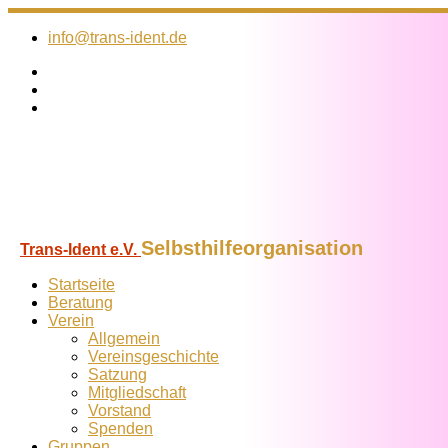
Zum
Inhalt
info@trans-ident.de
springen
Selbsthilfeorganisation
Trans-Ident e.V.
Startseite
Beratung
Verein
Allgemein
Vereins­geschichte
Satzung
Mitglied­schaft
Vorstand
Spenden
Gruppen