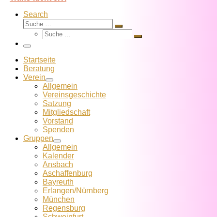
Search
Suche
Suche
Suche
…
Suche
…
Menü
Startseite
Beratung
Verein
Allgemein
Vereins­geschichte
Satzung
Mitglied­schaft
Vorstand
Spenden
Gruppen
Allgemein
Kalender
Ansbach
Aschaffenburg
Bayreuth
Erlangen/Nürnberg
München
Regensburg
Schweinfurt