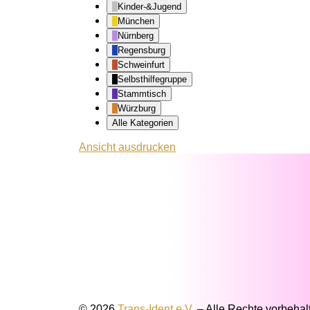
Kinder-&Jugend
München
Nürnberg
Regensburg
Schweinfurt
Selbsthilfegruppe
Stammtisch
Würzburg
Alle Kategorien
Ansicht
ausdrucken
© 2026
Trans-Ident e.V.
–
Alle Rechte vorbehal