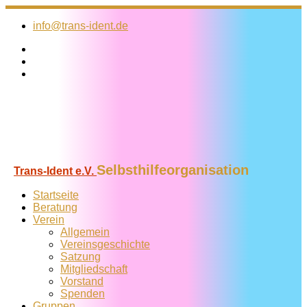
Zum
Inhalt
info@trans-ident.de
springen
Selbsthilfeorganisation
Trans-Ident e.V.
Startseite
Beratung
Verein
Allgemein
Vereins­geschichte
Satzung
Mitglied­schaft
Vorstand
Spenden
Gruppen