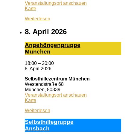
Veranstaltungsort anschauen
Queeres
Karte
Zentrum
Weiterlesen
Erlangen
8. April 2026
An­ge­hö­ri­gen­grup­pe
Mün­chen
18:00
–
20:00
8. April 2026
Selbsthilfezentrum München
Westendstraße 68
München
,
80339
Veranstaltungsort anschauen
Selbsthilfezentrum
Karte
München
Weiterlesen
Selbst­hil­fe­grup­pe
Ans­bach