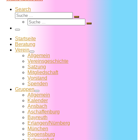
Search
Suche
Suche
Suche
…
Suche
…
Menü
Startseite
Beratung
Verein
Allgemein
Vereins­geschichte
Satzung
Mitglied­schaft
Vorstand
Spenden
Gruppen
Allgemein
Kalender
Ansbach
Aschaffenburg
Bayreuth
Erlangen/Nürnberg
München
Regensburg
Schweinfurt