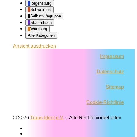
Regensburg
Schweinfurt
Selbsthilfegruppe
Stammtisch
Würzburg
Alle Kategorien
Ansicht
ausdrucken
Impressum
Datenschutz
Sitemap
Cookie-Richtlinie
© 2026
Trans-Ident e.V.
–
Alle Rechte vorbehalten