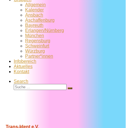
Allgemein
Kalender
Ansbach
Aschaffenburg
Bayreuth
Erlangen/Nürnberg
München
Regensburg
Schweinfurt
Würzburg
Partner*innen
Infobereich
Aktuelles
Kontakt
Search
Suche
Suche
…
Trans-Ident e.V.