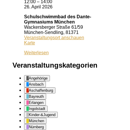
12:00
–
14:00
26. April 2026
Schulschwimmbad des Dante-
Gymnasiums München
Wackersberger Straße 61/59
München-Sendling
,
81371
Veranstaltungsort anschauen
Schulschwimmbad
Karte
des
Weiterlesen
Dante-
Gymnasiums
München
Veranstaltungskategorien
Angehörige
Ansbach
Aschaffenburg
Bayreuth
Erlangen
Ingolstadt
Kinder-&Jugend
München
Nürnberg