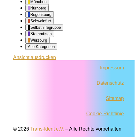
München
Nürnberg
Regensburg
Schweinfurt
Selbsthilfegruppe
Stammtisch
Würzburg
Alle Kategorien
Ansicht
ausdrucken
Impressum
Datenschutz
Sitemap
Cookie-Richtlinie
© 2026
Trans-Ident e.V.
–
Alle Rechte vorbehalten