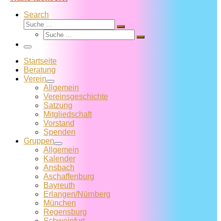
Search
Suche
Suche
Suche
…
Suche
…
Menü
Startseite
Beratung
Verein
Allgemein
Vereins­geschichte
Satzung
Mitglied­schaft
Vorstand
Spenden
Gruppen
Allgemein
Kalender
Ansbach
Aschaffenburg
Bayreuth
Erlangen/Nürnberg
München
Regensburg
Schweinfurt