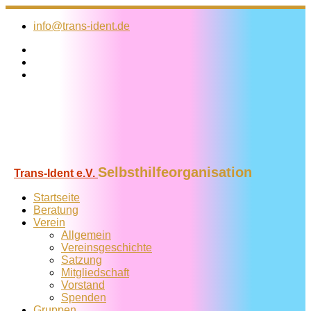
Zum
Inhalt
info@trans-ident.de
springen
Selbsthilfeorganisation
Trans-Ident e.V.
Startseite
Beratung
Verein
Allgemein
Vereins­geschichte
Satzung
Mitglied­schaft
Vorstand
Spenden
Gruppen