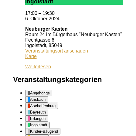
In­gol­stadt
17:00
–
19:30
6. Oktober 2024
Neuburger Kasten
Raum 24 im Bürgerhaus "Neuburger Kasten"
Fechtgasse 6
Ingolstadt
,
85049
Veranstaltungsort anschauen
Neuburger
Karte
Kasten
Weiterlesen
Veranstaltungskategorien
Angehörige
Ansbach
Aschaffenburg
Bayreuth
Erlangen
Ingolstadt
Kinder-&Jugend