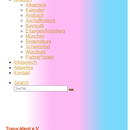
Allgemein
Kalender
Ansbach
Aschaffenburg
Bayreuth
Erlangen/Nürnberg
München
Regensburg
Schweinfurt
Würzburg
Partner*innen
Infobereich
Aktuelles
Kontakt
Search
Suche
Suche
…
Trans-Ident e.V.